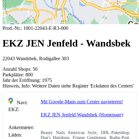
Prod.-Nr.:
1001-22043-E-R3-000
EKZ JEN Jenfeld - Wandsbek
22043 Wandsbek, Rodigallee 303
Anzahl Shops:
50
Parkplätze:
800
Jahr der Eröffnung:
1975
Hinweis, Info:
Weitere Daten siehe Register 'Eckdaten des Centers'
Mit Google-Maps zum Center navigieren!
Navi:
EKZ:
EKZ JEN Jenfeld Wandsbek (Homepage)
Ankermieter:
Beauty Nails American Style, DHL-Paketshop,
Läden:
Dog's Hairdress, Friseur Gentlemen, Rodig-Post,