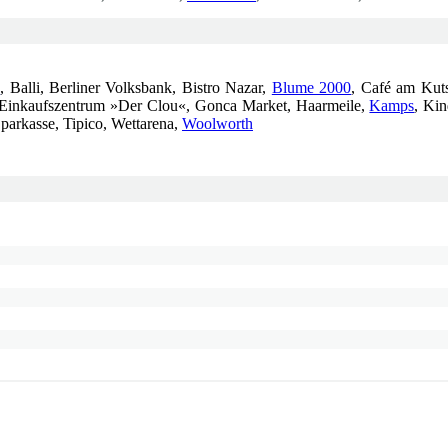
)
, Balli, Berliner Volksbank, Bistro Nazar,
Blume 2000
, Café am Kuts
Einkaufszentrum »Der Clou«, Gonca Market, Haarmeile,
Kamps
, Ki
Sparkasse, Tipico, Wettarena,
Woolworth