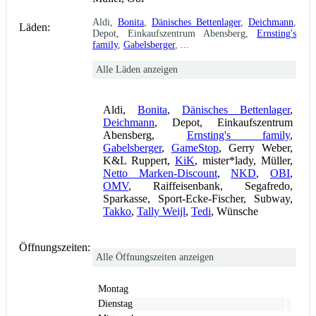
Aldi,
Bonita
,
Dänisches Bettenlager
,
Deichmann
,
Läden:
Depot, Einkaufszentrum Abensberg,
Ernsting's
family
,
Gabelsberger
, ...
Alle Läden anzeigen
Aldi,
Bonita
,
Dänisches Bettenlager
,
Deichmann
, Depot, Einkaufszentrum
Abensberg,
Ernsting's family
,
Gabelsberger
,
GameStop
, Gerry Weber,
K&L Ruppert,
KiK
, mister*lady, Müller,
Netto Marken-Discount
,
NKD
,
OBI
,
OMV
, Raiffeisenbank, Segafredo,
Sparkasse, Sport-Ecke-Fischer, Subway,
Takko
,
Tally Weijl
,
Tedi
, Wünsche
Öffnungszeiten:
Alle Öffnungszeiten anzeigen
Montag
Dienstag