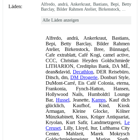
Alfredo, andrä, Ankerkraut, Bastians, Bepi, Betty
Läden:
Barclay, Bilder Rahmen Atelier, Birkenstock, ...
Alle Läden anzeigen
Alfredo, andrä, Ankerkraut, Bastians,
Bepi, Betty Barclay, Bilder Rahmen
Atelier, Birkenstock, Bree, Bünnagel,
Cafe extrablatt, Café Kogi, camel active,
CCC, Christian Heyden Goldschmiede
LITHARION, Creditplus Bank, DA MÈ,
dean&david,
Decathlon
, DER Reisebüro,
Ditsch, dm,
DM Drogerie
, Donburi Style,
DuMont-Carré, Eis Café Colonia, eterna,
Frankonia, Fynch-Hatton, Hansen,
Hollywood Nails, Humboldt1 Lounge
Bar,
Hussel
, Jeanette,
Kamps
, Kauf dich
glücklich, Kaufhof, Kind, Kiosk
Armagan, Kleine Glocke, Kölner
Münzkabinett, Krass, Krüger Antiquariat,
Kryolan, Kurt Safir, Landmetzgerei,
Le
Creuset
, Lilly, Lloyd, ltur, Lufthansa City
Center, Mahlzeit, Marek Mokrysch
Goldschmiedemeister, Marion Spath,