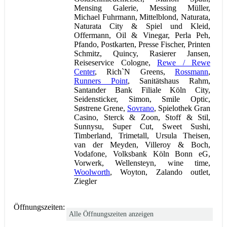
Mensing Galerie, Messing Müller,
Michael Fuhrmann, Mittelblond, Naturata,
Naturata City & Spiel und Kleid,
Offermann, Oil & Vinegar, Perla Peh,
Pfando, Postkarten, Presse Fischer, Printen
Schmitz, Quincy, Rasierer Jansen,
Reiseservice Cologne,
Rewe / Rewe
Center
, Rich`N Greens,
Rossmann
,
Runners Point
, Sanitätshaus Rahm,
Santander Bank Filiale Köln City,
Seidensticker, Simon, Smile Optic,
Søstrene Grene,
Sovrano
, Spielothek Gran
Casino, Sterck & Zoon, Stoff & Stil,
Sunnysu, Super Cut, Sweet Sushi,
Timberland, Trimetall, Ursula Theisen,
van der Meyden, Villeroy & Boch,
Vodafone, Volksbank Köln Bonn eG,
Vorwerk, Wellensteyn, wine time,
Woolworth
, Woyton, Zalando outlet,
Ziegler
Öffnungszeiten:
Alle Öffnungszeiten anzeigen