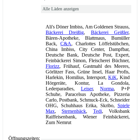
Alle Läden anzeigen
Ali's Döner Imbiss, Am Goldenen Strauss,
Bäckerei Dreißig
,
Bäckerei Geißler
,
Bären-Apotheke, Blattmaus, Bumüller
Back,
C&A
, Charlottes Löffelstübchen,
China Imbiss, City Center, Dampfbar,
Deutsche Bank, Deutsche Post, Expert,
Feinbäckerei Simon, Fleischerei Büchner,
Florizz
, Frühauf, Gastmahl des Meeres,
Görlitzer Fass, Grüne Insel, Haar Profis,
Harlekin, Homilius, Intersport,
KiK
, Kind
Hörgeräte, Kontur, La Gondola,
Lederparadies,
Leiser
,
Norma
, P+P
Schuhe, Paracelsus Apotheke, Pizzeria
Carlo, Postbank, Schmuck-Eck, Schneider
OHG, Schuhhaus Erika, Skribo,
Spiele
Max
,
Sternenbäck
,
Tedi
, Volksbank
Raiffeisenbank, Wiener Feinbäckerei,
Zum Nemrut
Öffnungszeiten: