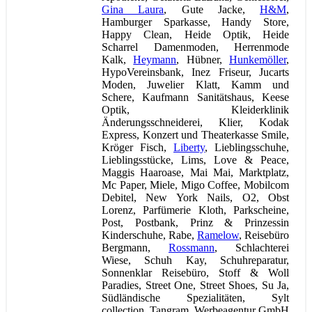
Gina Laura
, Gute Jacke,
H&M
,
Hamburger Sparkasse, Handy Store,
Happy Clean, Heide Optik, Heide
Scharrel Damenmoden, Herrenmode
Kalk,
Heymann
, Hübner,
Hunkemöller
,
HypoVereinsbank, Inez Friseur, Jucarts
Moden, Juwelier Klatt, Kamm und
Schere, Kaufmann Sanitätshaus, Keese
Optik, Kleiderklinik
Änderungsschneiderei, Klier, Kodak
Express, Konzert und Theaterkasse Smile,
Kröger Fisch,
Liberty
, Lieblingsschuhe,
Lieblingsstücke, Lims, Love & Peace,
Maggis Haaroase, Mai Mai, Marktplatz,
Mc Paper, Miele, Migo Coffee, Mobilcom
Debitel, New York Nails, O2, Obst
Lorenz, Parfümerie Kloth, Parkscheine,
Post, Postbank, Prinz & Prinzessin
Kinderschuhe, Rabe,
Ramelow
, Reisebüro
Bergmann,
Rossmann
, Schlachterei
Wiese, Schuh Kay, Schuhreparatur,
Sonnenklar Reisebüro, Stoff & Woll
Paradies, Street One, Street Shoes, Su Ja,
Südländische Spezialitäten, Sylt
collection, Tangram. Werbeagentur GmbH