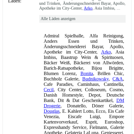
Läden:
und Trinken, Änderungsschneiderei Bayar, Apollo,
Apotheke im City-Center,
Arko
, Asia Imbiss, ...
Alle Läden anzeigen
Admiral Spielhalle, Alfa Reinigung,
Anders Essen und Trinken,
Änderungsschneiderei Bayar, Apollo,
Apotheke im City-Center,
Arko
, Asia
Imbiss, Baastrup Wein & Spirituosen,
Bäcker Weiß, Bäckerei von Allwörden,
Barich-Ratsapotheke, Bijou Brigitte,
Blumen Lorenz,
Bonita
, Brillen Chic,
Buchholz Galerie,
Budnikowsky
,
C&A
,
Cafe Paradies, Caminhaus, Cantinella,
Cecil
, City Center, Colloseum, Cosmo,
Danish Homestyle, Depot, Deutsche
Bank, Dit & Dat Geschenkartikel,
DM
Drogerie
, Donatello, Döner Galerie,
Douglas
, E. Kahlert Lotto, Ecco, Eis Cafe
Venezia, Eiscafe Luigi, Empore
Kartenvorverkauf, Esprit, Euroshop,
Expresshandy Service, Fielmann, Galerie
Apotheke, Gelateria LaLuna, Geniesserei,