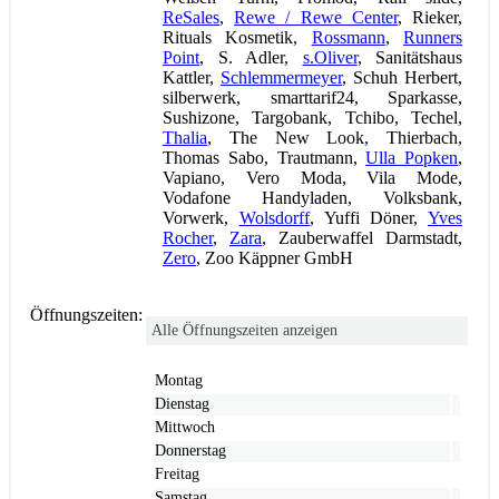
ReSales
,
Rewe / Rewe Center
, Rieker,
Rituals Kosmetik,
Rossmann
,
Runners
Point
, S. Adler,
s.Oliver
, Sanitätshaus
Kattler,
Schlemmermeyer
, Schuh Herbert,
silberwerk, smarttarif24, Sparkasse,
Sushizone, Targobank, Tchibo, Techel,
Thalia
, The New Look, Thierbach,
Thomas Sabo, Trautmann,
Ulla Popken
,
Vapiano, Vero Moda, Vila Mode,
Vodafone Handyladen, Volksbank,
Vorwerk,
Wolsdorff
, Yuffi Döner,
Yves
Rocher
,
Zara
, Zauberwaffel Darmstadt,
Zero
, Zoo Käppner GmbH
Öffnungszeiten:
Alle Öffnungszeiten anzeigen
Montag
Dienstag
Mittwoch
Donnerstag
Freitag
Samstag