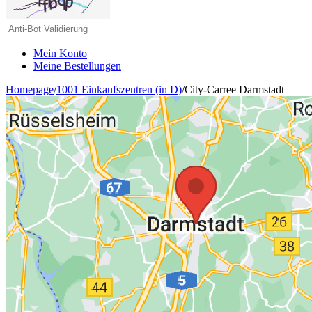
Mein Konto
Meine Bestellungen
Homepage
/
1001 Einkaufszentren (in D)
/
City-Carree Darmstadt