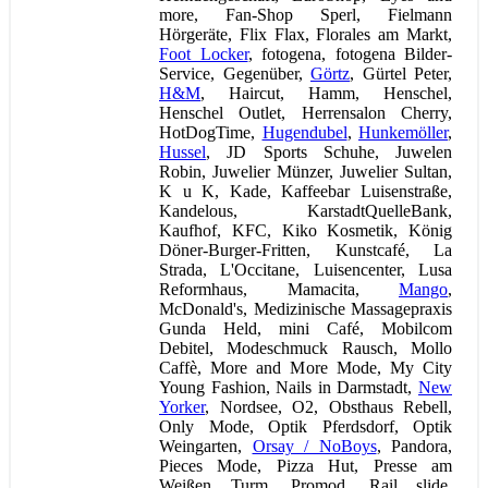
more, Fan-Shop Sperl, Fielmann
Hörgeräte, Flix Flax, Florales am Markt,
Foot Locker
, fotogena, fotogena Bilder-
Service, Gegenüber,
Görtz
, Gürtel Peter,
H&M
, Haircut, Hamm, Henschel,
Henschel Outlet, Herrensalon Cherry,
HotDogTime,
Hugendubel
,
Hunkemöller
,
Hussel
, JD Sports Schuhe, Juwelen
Robin, Juwelier Münzer, Juwelier Sultan,
K u K, Kade, Kaffeebar Luisenstraße,
Kandelous, KarstadtQuelleBank,
Kaufhof, KFC, Kiko Kosmetik, König
Döner-Burger-Fritten, Kunstcafé, La
Strada, L'Occitane, Luisencenter, Lusa
Reformhaus, Mamacita,
Mango
,
McDonald's, Medizinische Massagepraxis
Gunda Held, mini Café, Mobilcom
Debitel, Modeschmuck Rausch, Mollo
Caffè, More and More Mode, My City
Young Fashion, Nails in Darmstadt,
New
Yorker
, Nordsee, O2, Obsthaus Rebell,
Only Mode, Optik Pferdsdorf, Optik
Weingarten,
Orsay / NoBoys
, Pandora,
Pieces Mode, Pizza Hut, Presse am
Weißen Turm, Promod, Rail slide,