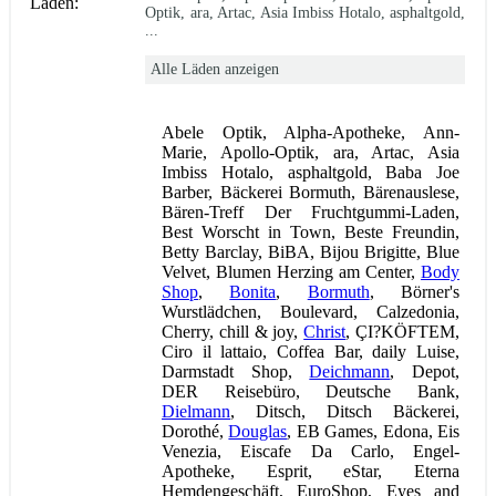
Läden:
Optik, ara, Artac, Asia Imbiss Hotalo, asphaltgold,
...
Alle Läden anzeigen
Abele Optik, Alpha-Apotheke, Ann-
Marie, Apollo-Optik, ara, Artac, Asia
Imbiss Hotalo, asphaltgold, Baba Joe
Barber, Bäckerei Bormuth, Bärenauslese,
Bären-Treff Der Fruchtgummi-Laden,
Best Worscht in Town, Beste Freundin,
Betty Barclay, BiBA, Bijou Brigitte, Blue
Velvet, Blumen Herzing am Center,
Body
Shop
,
Bonita
,
Bormuth
, Börner's
Wurstlädchen, Boulevard, Calzedonia,
Cherry, chill & joy,
Christ
, ÇI?KÖFTEM,
Ciro il lattaio, Coffea Bar, daily Luise,
Darmstadt Shop,
Deichmann
, Depot,
DER Reisebüro, Deutsche Bank,
Dielmann
, Ditsch, Ditsch Bäckerei,
Dorothé,
Douglas
, EB Games, Edona, Eis
Venezia, Eiscafe Da Carlo, Engel-
Apotheke, Esprit, eStar, Eterna
Hemdengeschäft, EuroShop, Eyes and