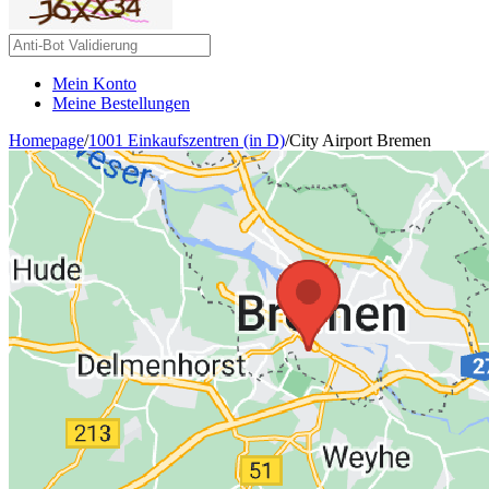
Mein Konto
Meine Bestellungen
Homepage
/
1001 Einkaufszentren (in D)
/
City Airport Bremen