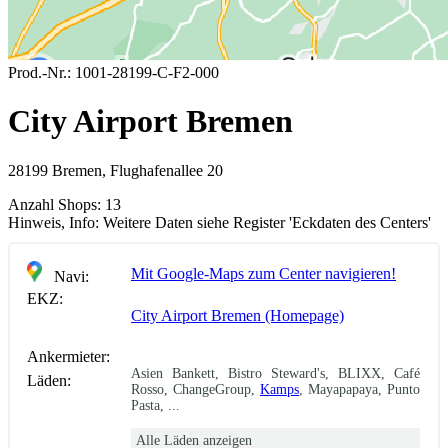
Prod.-Nr.:
1001-28199-C-F2-000
City Airport Bremen
28199 Bremen, Flughafenallee 20
Anzahl Shops:
13
Hinweis, Info:
Weitere Daten siehe Register 'Eckdaten des Centers'
Mit Google-Maps zum Center navigieren!
Navi:
EKZ:
City Airport Bremen (Homepage)
Ankermieter:
Asien Bankett, Bistro Steward's, BLIXX, Café
Läden:
Rosso, ChangeGroup,
Kamps
, Mayapapaya, Punto
Pasta, ...
Alle Läden anzeigen