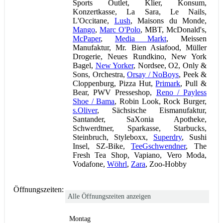
Sports Outlet, Klier, Konsum,
Konzertkasse, La Sara, Le Nails,
L'Occitane,
Lush
, Maisons du Monde,
Mango
,
Marc O'Polo
, MBT, McDonald's,
McPaper
,
Media Markt
, Meissen
Manufaktur, Mr. Bien Asiafood, Müller
Drogerie, Neues Rundkino, New York
Bagel,
New Yorker
, Nordsee, O2, Only &
Sons, Orchestra,
Orsay / NoBoys
, Peek &
Cloppenburg, Pizza Hut,
Primark
, Pull &
Bear, PWV Presseshop,
Reno / Payless
Shoe / Bama
, Robin Look, Rock Burger,
s.Oliver
, Sächsische Eismanufaktur,
Santander, SaXonia Apotheke,
Schwerdtner, Sparkasse, Starbucks,
Steinbruch, Styleboxx,
Superdry
, Sushi
Insel, SZ-Bike,
TeeGschwendner
, The
Fresh Tea Shop, Vapiano, Vero Moda,
Vodafone,
Wöhrl
,
Zara
, Zoo-Hobby
Öffnungszeiten:
Alle Öffnungszeiten anzeigen
Montag