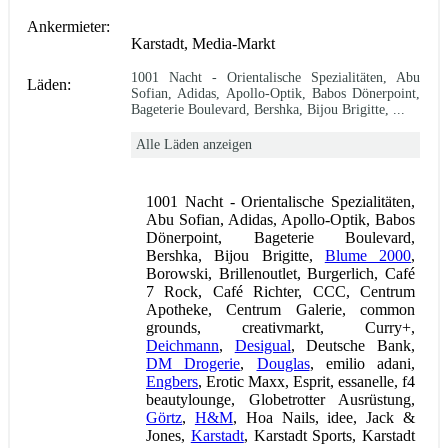
Ankermieter:
Karstadt, Media-Markt
1001 Nacht - Orientalische Spezialitäten, Abu
Läden:
Sofian, Adidas, Apollo-Optik, Babos Dönerpoint,
Bageterie Boulevard, Bershka, Bijou Brigitte, ...
Alle Läden anzeigen
1001 Nacht - Orientalische Spezialitäten,
Abu Sofian, Adidas, Apollo-Optik, Babos
Dönerpoint, Bageterie Boulevard,
Bershka, Bijou Brigitte,
Blume 2000
,
Borowski, Brillenoutlet, Burgerlich, Café
7 Rock, Café Richter, CCC, Centrum
Apotheke, Centrum Galerie, common
grounds, creativmarkt, Curry+,
Deichmann
,
Desigual
, Deutsche Bank,
DM Drogerie
,
Douglas
, emilio adani,
Engbers
, Erotic Maxx, Esprit, essanelle, f4
beautylounge, Globetrotter Ausrüstung,
Görtz
,
H&M
, Hoa Nails, idee, Jack &
Jones,
Karstadt
, Karstadt Sports, Karstadt