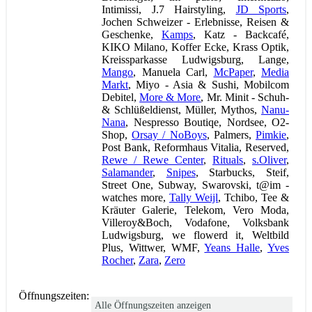
Intimissi, J.7 Hairstyling,
JD Sports
,
Jochen Schweizer - Erlebnisse, Reisen &
Geschenke,
Kamps
, Katz - Backcafé,
KIKO Milano, Koffer Ecke, Krass Optik,
Kreissparkasse Ludwigsburg, Lange,
Mango
, Manuela Carl,
McPaper
,
Media
Markt
, Miyo - Asia & Sushi, Mobilcom
Debitel,
More & More
, Mr. Minit - Schuh-
& Schlüßeldienst, Müller, Mythos,
Nanu-
Nana
, Nespresso Boutiqe, Nordsee, O2-
Shop,
Orsay / NoBoys
, Palmers,
Pimkie
,
Post Bank, Reformhaus Vitalia, Reserved,
Rewe / Rewe Center
,
Rituals
,
s.Oliver
,
Salamander
,
Snipes
, Starbucks, Steif,
Street One, Subway, Swarovski, t@im -
watches more,
Tally Weijl
, Tchibo, Tee &
Kräuter Galerie, Telekom, Vero Moda,
Villeroy&Boch, Vodafone, Volksbank
Ludwigsburg, we flowerd it, Weltbild
Plus, Wittwer, WMF,
Yeans Halle
,
Yves
Rocher
,
Zara
,
Zero
Öffnungszeiten:
Alle Öffnungszeiten anzeigen