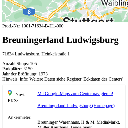
Prod.-Nr.:
1001-71634-B-H1-000
Breuningerland Ludwigsburg
71634 Ludwigsburg, Heinkelstraße 1
Anzahl Shops:
105
Parkplätze:
3150
Jahr der Eröffnung:
1973
Hinweis, Info:
Weitere Daten siehe Register 'Eckdaten des Centers'
Mit Google-Maps zum Center navigieren!
Navi:
EKZ:
Breuningerland Ludwigsburg (Homepage)
Ankermieter:
Breuninger Warenhaus, H & M, MediaMarkt,
Müller Kaufhaus, Tengelmann