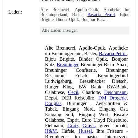
Alte Brennerei, Apollo-Optik, Apotheke im
Läden:
Breuningerland, Basler,
Bavaria Petrol
, Bijou
Brigitte, Binder Optik, Bonjour Katz, ...
Alle Läden anzeigen
Alte Brennerei, Apollo-Optik, Apotheke
im Breuningerland, Basler,
Bavaria Petrol
,
Bijou Brigitte, Binder Optik, Bonjour
Katz,
Breuninger
, Breuninger Bistro Snax,
Breuninger Confiserie, Breuninger
Restaurant Frisch, Breuningerland
Ludwigsburg, Brezelbäcker Dietsch,
Burger King, BW Bank, BW-Bank,
Calabrese,
Cecil
, Charlotte,
Deichmann
,
Depot, DER Reisebüro,
DM Drogerie
,
Douglas
, Dürninger - Zeitschriften &
Tabak, Eingang Nord, Eingang Ost,
Eingang Süd, Eingang West, Eiscafe
Calabrese, Esprit, Euro Lloyd Reisebüro,
Fielmann,
Görtz
,
Gravis
, green tomato,
H&M
, Häfele,
Hussel
, Ihre Friseure -
Breuninger, im pasto, Intermezzo,