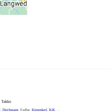
, Takko
t,
Deichmann
, EssBar,
Kiepenkerl
,
KiK
, ...