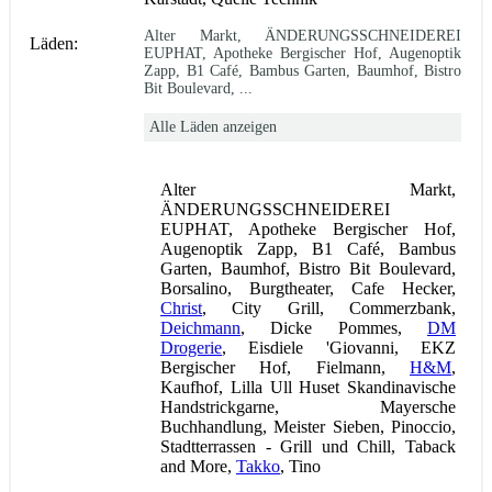
Alter Markt, ÄNDERUNGSSCHNEIDEREI
Läden:
EUPHAT, Apotheke Bergischer Hof, Augenoptik
Zapp, B1 Café, Bambus Garten, Baumhof, Bistro
Bit Boulevard, ...
Alle Läden anzeigen
Alter Markt,
ÄNDERUNGSSCHNEIDEREI
EUPHAT, Apotheke Bergischer Hof,
Augenoptik Zapp, B1 Café, Bambus
Garten, Baumhof, Bistro Bit Boulevard,
Borsalino, Burgtheater, Cafe Hecker,
Christ
, City Grill, Commerzbank,
Deichmann
, Dicke Pommes,
DM
Drogerie
, Eisdiele 'Giovanni, EKZ
Bergischer Hof, Fielmann,
H&M
,
Kaufhof, Lilla Ull Huset Skandinavische
Handstrickgarne, Mayersche
Buchhandlung, Meister Sieben, Pinoccio,
Stadtterrassen - Grill und Chill, Taback
and More,
Takko
, Tino