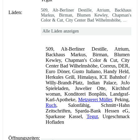
509, Alt-Berliner Destille, Atrium, Backhaus
Läden:
Markus, Birman, Blumen Kewley, Chapman's
Color & Cut, City Center Bad Wilhelmshöhe, ...
Alle Läden anzeigen
509, Alt-Berliner Destille, Atrium,
Backhaus Markus, Birman, Blumen
Kewley, Chapman's Color & Cut, City
Center Bad Wilhelmshöhe, Correus, DER,
Euro Döner, Gusto Italiano, Handy Held,
Herkules Grill, Himalaya, ICE Bahnhof /
Willy-Brandt-Platz, Indian Palace, JoJo
Spieleladen, Juwelier Otte, Kirchhof
woman, Konditorei Bonpâtis, Landgraf-
Karl-Apotheke,
Metzgerei Müller
, Peking,
Ruch
, Salonfähig, Schmitt+Hahn
Zeitschriften, Sparda-Bank Hessen eG,
Sparkasse Kassel,
Tegut
, Urgeschmack
Hofladen
Öffnungszeiten: