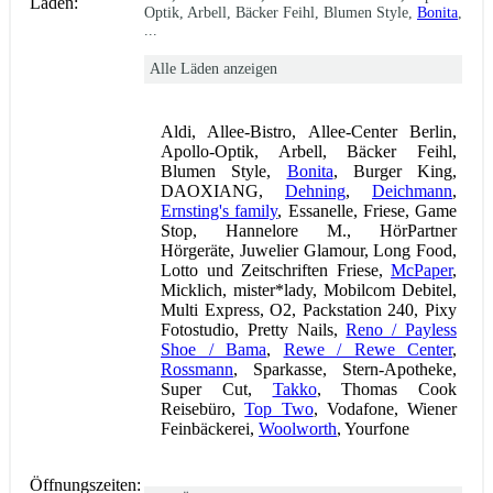
Läden:
Optik, Arbell, Bäcker Feihl, Blumen Style,
Bonita
,
...
Alle Läden anzeigen
Aldi, Allee-Bistro, Allee-Center Berlin,
Apollo-Optik, Arbell, Bäcker Feihl,
Blumen Style,
Bonita
, Burger King,
DAOXIANG,
Dehning
,
Deichmann
,
Ernsting's family
, Essanelle, Friese, Game
Stop, Hannelore M., HörPartner
Hörgeräte, Juwelier Glamour, Long Food,
Lotto und Zeitschriften Friese,
McPaper
,
Micklich, mister*lady, Mobilcom Debitel,
Multi Express, O2, Packstation 240, Pixy
Fotostudio, Pretty Nails,
Reno / Payless
Shoe / Bama
,
Rewe / Rewe Center
,
Rossmann
, Sparkasse, Stern-Apotheke,
Super Cut,
Takko
, Thomas Cook
Reisebüro,
Top Two
, Vodafone, Wiener
Feinbäckerei,
Woolworth
, Yourfone
Öffnungszeiten: