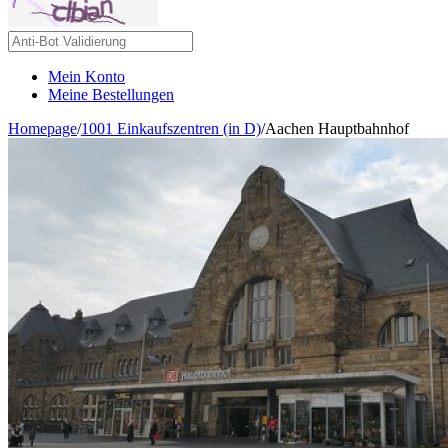
Mein Konto
Meine Bestellungen
Homepage
/
1001 Einkaufszentren (in D)
/
Aachen Hauptbahnhof