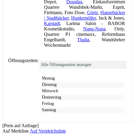
Depot,
Douglas
, Einkaufszentrum
Quarree Wandsbek-Markt, Esprit,
Fielmann, Foto Dose,
Görtz
,
Hansebäcker
/ Stadtbäcker
,
Hunkemöller
, Jack & Jones,
Karstadt
, Larima Salon - BABOR
Kosmetikstudio,
Nanu-Nana
, Only,
Quarree P1 cinemaxx, Reformhaus
Engelhardt,
Thalia
, Wandsbeker
Wochenmarkt
Öffnungszeiten:
Alle Öffnungszeiten anzeigen
Montag
Dienstag
Mittwoch
Donnerstag
Freitag
Samstag
[Preis auf Anfrage]
Auf Merkliste
Auf Vergleichsliste