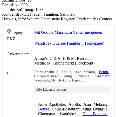
Anzahl Shops:
90
Parkplätze:
990
Jahr der Eröffnung:
1988
Kundenstruktur:
Frauen, Familien, Senioren
Hinweis, Info:
Weitere Daten siehe Register 'Eckdaten des Centers'
Mit Google-Maps zum Center navigieren!
Navi:
EKZ:
Wandsbek Quarree Hamburg (Homepage)
Ankermieter:
Anson's, C & A, H & M, Karstadt,
MediMax, Frischemarkt (Foodcourt)
Adler-Apotheke, Apollo, Asia Mekong,
Bonita
,
Läden:
China-Restaurant Ming Dynastie, Cinemaxx
Wandsbek,
Dat Backhus
, Depot, ...
Alle Läden anzeigen
Adler-Apotheke, Apollo, Asia Mekong,
Bonita
, China-Restaurant Ming Dynastie,
Cinemaxx Wandsbek,
Dat Backhus
,