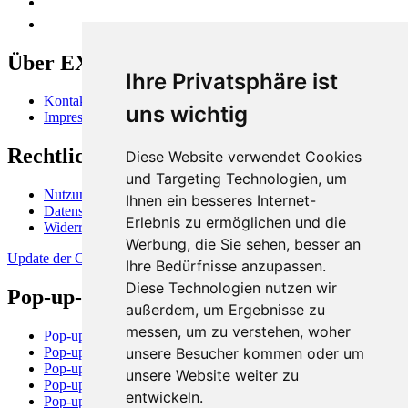
Über EXPERTISALE
Ihre Privatsphäre ist
Kontakt
uns wichtig
Impressum
Rechtliches
Diese Website verwendet Cookies
und Targeting Technologien, um
Nutzungsbedingungen
Ihnen ein besseres Internet-
Datenschutzerklärung
Erlebnis zu ermöglichen und die
Widerrufsbelehrung
Werbung, die Sie sehen, besser an
Update der Cookie-Präferenzen
Ihre Bedürfnisse anzupassen.
Diese Technologien nutzen wir
Pop-up-Stores und -Flächen
außerdem, um Ergebnisse zu
messen, um zu verstehen, woher
Pop-up-Store in Berlin
unsere Besucher kommen oder um
Pop-up-Store in Hamburg
Pop-up-Store in München
unsere Website weiter zu
Pop-up-Store in Dortmund
entwickeln.
Pop-up-Store in Rostock