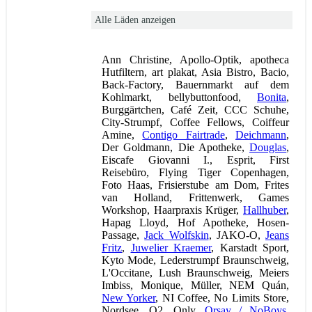
Alle Läden anzeigen
Ann Christine, Apollo-Optik, apotheca
Hutfiltern, art plakat, Asia Bistro, Bacio,
Back-Factory, Bauernmarkt auf dem
Kohlmarkt, bellybuttonfood,
Bonita
,
Burggärtchen, Café Zeit, CCC Schuhe,
City-Strumpf, Coffee Fellows, Coiffeur
Amine,
Contigo Fairtrade
,
Deichmann
,
Der Goldmann, Die Apotheke,
Douglas
,
Eiscafe Giovanni I., Esprit, First
Reisebüro, Flying Tiger Copenhagen,
Foto Haas, Frisierstube am Dom, Frites
van Holland, Frittenwerk, Games
Workshop, Haarpraxis Krüger,
Hallhuber
,
Hapag Lloyd, Hof Apotheke, Hosen-
Passage,
Jack Wolfskin
, JAKO-O,
Jeans
Fritz
,
Juwelier Kraemer
, Karstadt Sport,
Kyto Mode, Lederstrumpf Braunschweig,
L'Occitane, Lush Braunschweig, Meiers
Imbiss, Monique, Müller, NEM Quán,
New Yorker
, NI Coffee, No Limits Store,
Nordsee, O2, Only,
Orsay / NoBoys
,