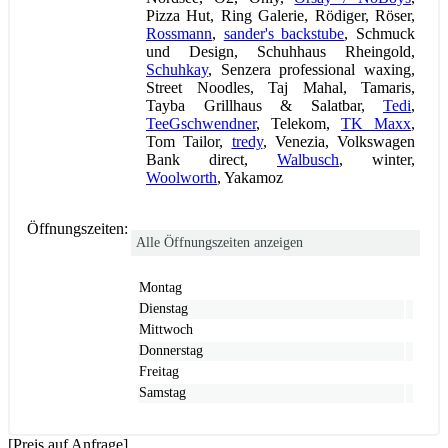
Pizza Hut, Ring Galerie, Rödiger, Röser,
Rossmann
,
sander's backstube
, Schmuck
und Design, Schuhhaus Rheingold,
Schuhkay
, Senzera professional waxing,
Street Noodles, Taj Mahal, Tamaris,
Tayba Grillhaus & Salatbar,
Tedi
,
TeeGschwendner
, Telekom,
TK Maxx
,
Tom Tailor,
tredy
, Venezia, Volkswagen
Bank direct,
Walbusch
, winter,
Woolworth
, Yakamoz
Öffnungszeiten:
Alle Öffnungszeiten anzeigen
Montag
Dienstag
Mittwoch
Donnerstag
Freitag
Samstag
[Preis auf Anfrage]